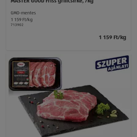
MASTER GOOD Friss grillcsirke, /kg
GMO-mentes
1 159 Ft/kg
713902
1 159 Ft/kg