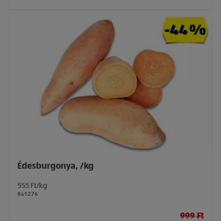
Édesburgonya, /kg
555 Ft/kg
841276
999 Ft