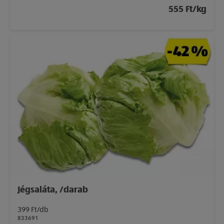
555 Ft/kg
Jégsaláta, /darab
399 Ft/db
833691