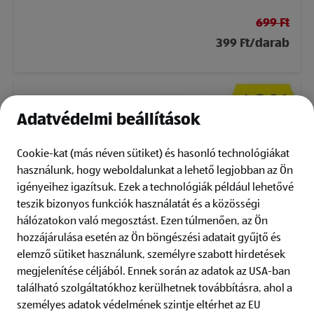
699 Ft
399 Ft/darab
Adatvédelmi beállítások
Cookie-kat (más néven sütiket) és hasonló technológiákat
használunk, hogy weboldalunkat a lehető legjobban az Ön
igényeihez igazítsuk.
Ezek a technológiák például lehetővé
teszik bizonyos funkciók használatát és a közösségi
hálózatokon való megosztást. Ezen túlmenően, az Ön
hozzájárulása esetén az Ön böngészési adatait gyűjtő és
elemző sütiket használunk, személyre szabott hirdetések
megjelenítése céljából. Ennek során az adatok az USA-ban
található szolgáltatókhoz kerülhetnek továbbításra, ahol a
AZON MELEGÉBEN Burgonyás vekni, 420
személyes adatok védelmének szintje eltérhet az EU