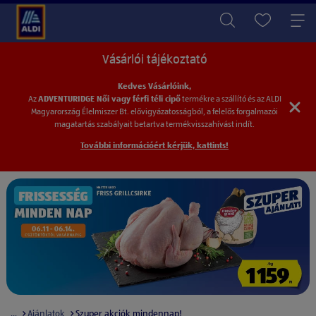
Vásárlói tájékoztató
Kedves Vásárlóink,
Az
ADVENTURIDGE Női vagy férfi téli cipő
termékre a szállító és az ALDI
Magyarország
Élelmiszer Bt. elővigyázatosságból, a felelős forgalmazói
magatartás szabályait betartva
termékvisszahívást indít.
További információért kérjük, kattints!
...
Ajánlatok
Szuper akciók mindennap!