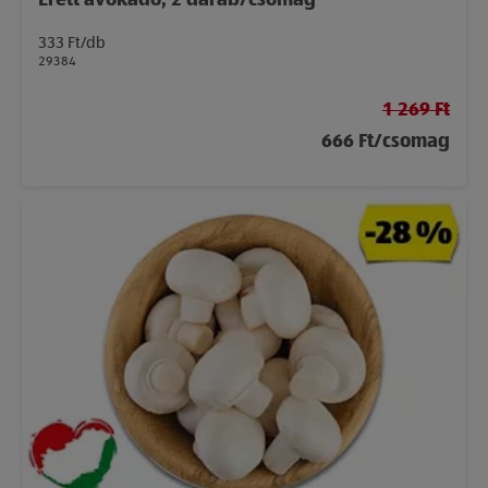
Érett avokádó, 2 darab/csomag
333 Ft/db
29384
1 269 Ft
666 Ft/csomag