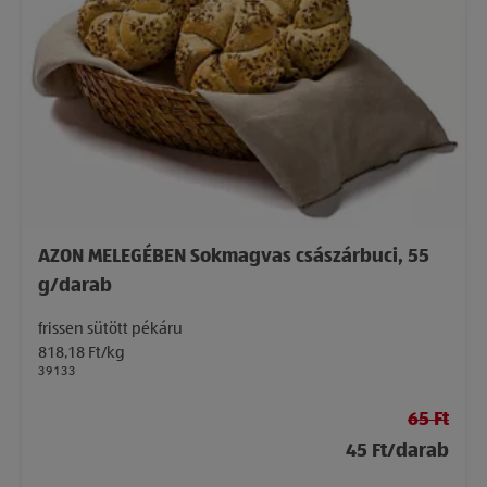
AZON MELEGÉBEN Sokmagvas császárbuci, 55
g/darab
frissen sütött pékáru
818,18 Ft/kg
39133
65 Ft
45 Ft/darab