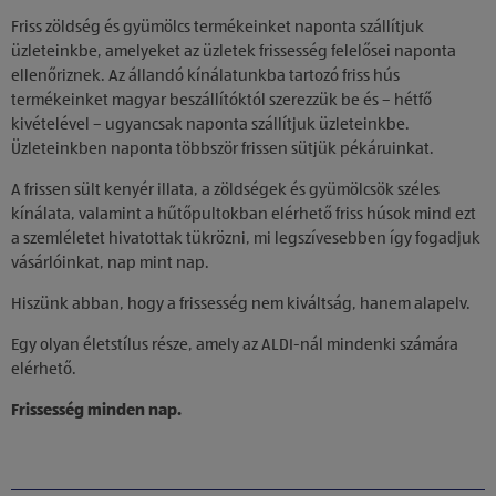
Friss zöldség és gyümölcs termékeinket naponta szállítjuk
üzleteinkbe, amelyeket az üzletek frissesség felelősei naponta
ellenőriznek. Az állandó kínálatunkba tartozó friss hús
termékeinket magyar beszállítóktól szerezzük be és – hétfő
kivételével – ugyancsak naponta szállítjuk üzleteinkbe.
Üzleteinkben naponta többször frissen sütjük pékáruinkat.
A frissen sült kenyér illata, a zöldségek és gyümölcsök széles
kínálata, valamint a hűtőpultokban elérhető friss húsok mind ezt
a szemléletet hivatottak tükrözni, mi legszívesebben így fogadjuk
vásárlóinkat, nap mint nap.
Hiszünk abban, hogy a frissesség nem kiváltság, hanem alapelv.
Egy olyan életstílus része, amely az ALDI-nál mindenki számára
elérhető.
Frissesség minden nap.