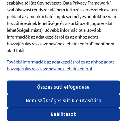
g/darab
szabályaitól (az úgynevezett „Data Privacy Framework”
szabályozási rendszer alá nem tartozó szervezetek esetén
frissen sütött pékáru
például az amerikai hatóságok személyes adatokhoz való
711,90 Ft/kg
753390
hozzáférésének lehetősége és a korlátozott jogorvoslati
lehetőségek miatt). Bővebb információt a „További
499 Ft
információk az adatkezelésről és az ahhoz adott
299 Ft/darab
hozzájárulás visszavonásának lehetőségéről” menüpont
alatt talál.
További információk az adatkezelésről és az ahhoz adott
hozzájárulás visszavonásának lehetőségéről
Összes süti elfogadása
Nem szükséges sütik elutasítása
Beállítások