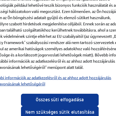
ológiák például lehetővé teszik bizonyos funkciók használatát és a
ségi hálózatokon való megosztást. Ezen túlmenően, az Ön hozzájá
n az Ön böngészési adatait gyűjtő és elemző sütiket használunk,
lyre szabott hirdetések megjelenítése céljából. Ennek során az ad
an található szolgáltatókhoz kerülhetnek továbbításra, ahol a sz
mációk
ALDI vásárlói igazolvány
k védelmének szintje eltérhet az EU szabályaitól (az úgynevezett „
cy Framework” szabályozási rendszer alá nem tartozó szervezetek 
y
ul az amerikai hatóságok személyes adatokhoz való hozzáférésén
ősége és a korlátozott jogorvoslati lehetőségek miatt). Bővebb inf
áfaalanyok részére kiállított számlán adószám feltüntetése minden es
vábbi információk az adatkezelésről és az ahhoz adott hozzájárulás
vétellel kapcsolatban csak akkor tudnak segíteni, ha Te vásárlói igazo
avonásának lehetőségéről” menüpont alatt talál.
lói igazolványon szereplő adószámtól eltérő adószámra kollégáink nem 
lványod. Ha a jelenlegi vásárlói igazolványon nem szerepel adószám, v
bi információk az adatkezelésről és az ahhoz adott hozzájárulás
számra kívánsz számlát kérni, új igazolvány igénylése és kiállítása s
avonásának lehetőségéről
lyezett terminálon történik, ahol adataidat gyorsan és diszkréten tudo
ségére.
Összes süti elfogadása
n marad, és Magyarország minden
ALDI üzletében
használható.
téves adatot adtál meg, új kártyát szükséges igényelni, a már elkész
Nem szükséges sütik elutasítása