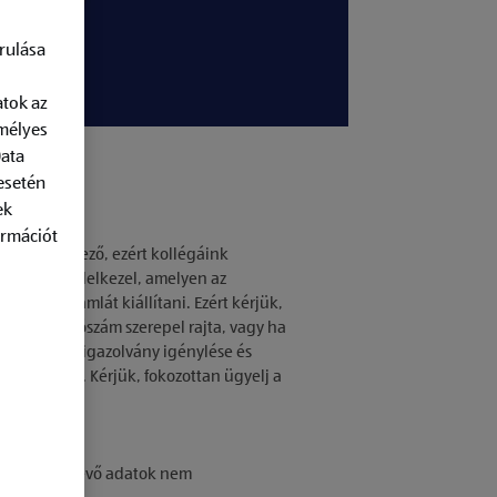
rulása
atok az
emélyes
Data
esetén
ek
ormációt
etben kötelező, ezért kollégáink
lvánnyal rendelkezel, amelyen az
tudnak számlát kiállítani. Ezért kérjük,
agy rossz adószám szerepel rajta, vagy ha
zükséges. Az igazolvány igénylése és
d rögzíteni. Kérjük, fokozottan ügyelj a
ült kártyán lévő adatok nem