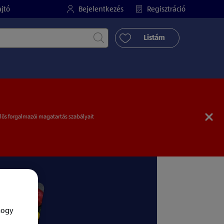
jtó
Bejelentkezés
Regisztráció
Keresés indítása
Listám
elős forgalmazói magatartás szabályait
hogy