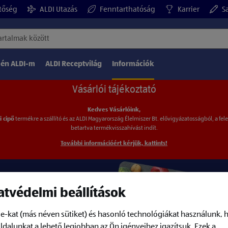
tőség
ALDI Utazás
Fenntarthatóság
Karrier
Sa
 én ALDI-m
ALDI Receptvilág
Információk
Vásárlói tájékoztató
Kedves Vásárlóink,
i cipő
termékre a szállító és az ALDI Magyarország
Élelmiszer Bt. elővigyázatosságból, a fel
betartva
termékvisszahívást indít.
További információért kérjük, kattints!
tvédelmi beállítások
e-kat (más néven sütiket) és hasonló technológiákat használunk, 
dalunkat a lehető legjobban az Ön igényeihez igazítsuk.
Ezek a