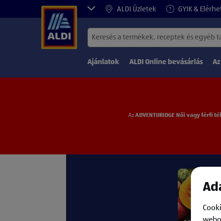
ALDI Üzletek
GYIK & Elérhe
Ajánlatok
ALDI Online bevásárlás
Az
Az
ADVENTURIDGE Női vagy férfi tél
Ada
Cooki
webol