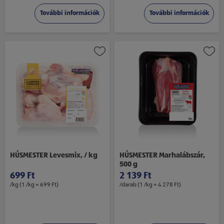
További információk
További információk
HÚSMESTER Levesmix, / kg
HÚSMESTER Marhalábszár,
500 g
699 Ft
2 139 Ft
/kg (1 /kg = 699 Ft)
/darab (1 /kg = 4 278 Ft)