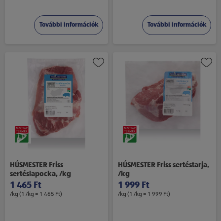
További információk
További információk
HÚSMESTER Friss
HÚSMESTER Friss sertéstarja,
sertéslapocka, /kg
/kg
1 465 Ft
1 999 Ft
/kg (1 /kg = 1 465 Ft)
/kg (1 /kg = 1 999 Ft)