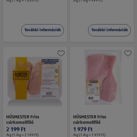
/kg (1 /kg = 1 535 Ft)
/kg (1 /kg = 999 Ft)
További információk
További információk
HÚSMESTER Friss
HÚSMESTER Friss
csirkemellfilé
csirkemellfilé
2 199 Ft
1 979 Ft
/kg (1 /kg = 2 199 Ft)
/kg (1 /kg = 1 979 Ft)