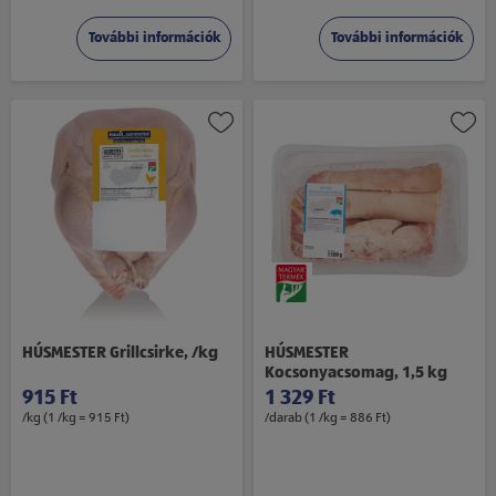
További információk
További információk
HÚSMESTER Grillcsirke, /kg
HÚSMESTER
Kocsonyacsomag, 1,5 kg
915 Ft
1 329 Ft
/kg (1 /kg = 915 Ft)
/darab (1 /kg = 886 Ft)