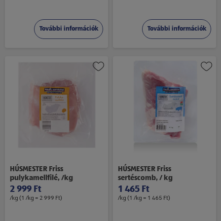
További információk
További információk
HÚSMESTER Friss
HÚSMESTER Friss
pulykamellfilé, /kg
sertéscomb, / kg
2 999 Ft
1 465 Ft
/kg (1 /kg = 2 999 Ft)
/kg (1 /kg = 1 465 Ft)