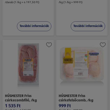
/darab (1 /kg = 4 197,50 Ft)
/kg (1 /kg = 999 Ft)
További információk
További információk
HÚSMESTER Friss
HÚSMESTER Friss
csirkecombfilé, /kg
csirkefelsőcomb, /kg
1 535 Ft
999 Ft