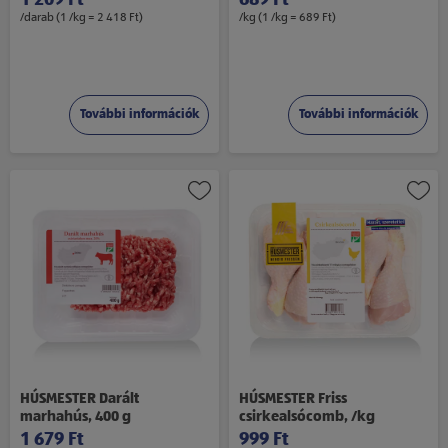
/darab (1 /kg = 2 418 Ft)
/kg (1 /kg = 689 Ft)
További információk
További információk
HÚSMESTER Darált
HÚSMESTER Friss
marhahús, 400 g
csirkealsócomb, /kg
1 679 Ft
999 Ft