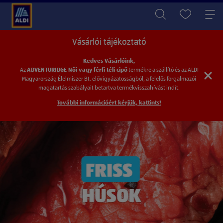
Vásárlói tájékoztató
Kedves Vásárlóink,
Az
ADVENTURIDGE Női vagy férfi téli cipő
termékre a szállító és az ALDI
Magyarország
Élelmiszer Bt. elővigyázatosságból, a felelős forgalmazói
magatartás szabályait betartva
termékvisszahívást indít.
További információért kérjük, kattints!