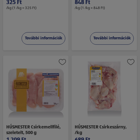
325 Ft
848 Ft
/kg (1 /kg = 325 Ft)
/kg (1 /kg = 848 Ft)
További információk
További információk
HÚSMESTER Csirkemellfilé,
HÚSMESTER Csirkeszárny,
szeletelt, 500 g
/kg
1 209 Ft
689 Ft