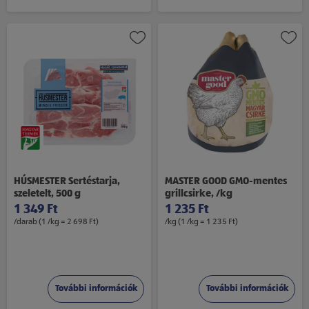
HÚSMESTER Sertéstarja,
MASTER GOOD GMO-mentes
szeletelt, 500 g
grillcsirke, /kg
1 349 Ft
1 235 Ft
/darab (1 /kg = 2 698 Ft)
/kg (1 /kg = 1 235 Ft)
További információk
További információk