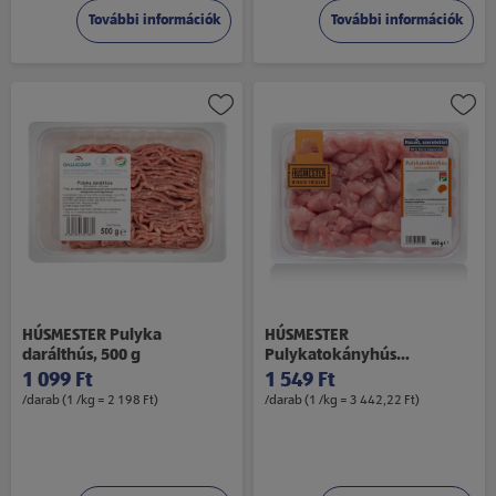
További információk
További információk
HÚSMESTER Pulyka
HÚSMESTER
darálthús, 500 g
Pulykatokányhús
pulykamellfiléből, 450 g
1 099 Ft
1 549 Ft
/darab (1 /kg = 2 198 Ft)
/darab (1 /kg = 3 442,22 Ft)