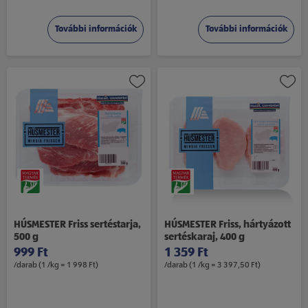
További információk
További információk
HÚSMESTER Friss sertéstarja,
HÚSMESTER Friss, hártyázott
500 g
sertéskaraj, 400 g
999 Ft
1 359 Ft
/darab (1 /kg = 1 998 Ft)
/darab (1 /kg = 3 397,50 Ft)