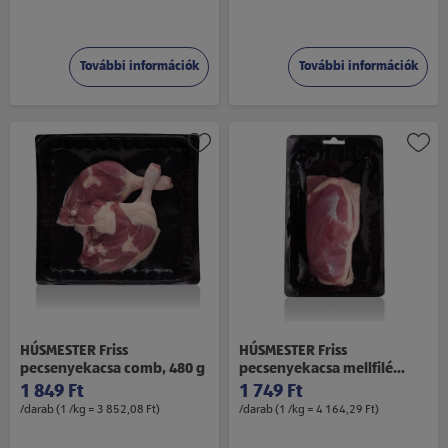
További információk
További információk
HÚSMESTER Friss
HÚSMESTER Friss
pecsenyekacsa comb, 480 g
pecsenyekacsa mellfilé
bőrrel, 420 g
1 849 Ft
1 749 Ft
/darab (1 /kg = 3 852,08 Ft)
/darab (1 /kg = 4 164,29 Ft)