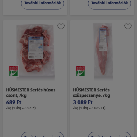
További információk
További információk
HÚSMESTER Sertés húsos
HÚSMESTER Sertés
csont, /kg
szűzpecsenye, /kg
689 Ft
3 089 Ft
/kg (1 /kg = 689 Ft)
/kg (1 /kg = 3 089 Ft)