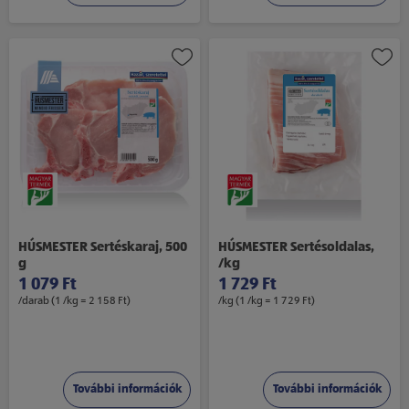
HÚSMESTER Sertéskaraj, 500
HÚSMESTER Sertésoldalas,
g
/kg
1 079 Ft
1 729 Ft
/darab (1 /kg = 2 158 Ft)
/kg (1 /kg = 1 729 Ft)
További információk
További információk