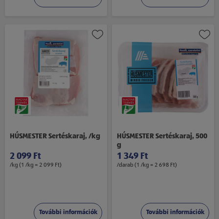
HÚSMESTER Sertéskaraj, /kg
HÚSMESTER Sertéskaraj, 500
g
2 099 Ft
1 349 Ft
/kg (1 /kg = 2 099 Ft)
/darab (1 /kg = 2 698 Ft)
További információk
További információk