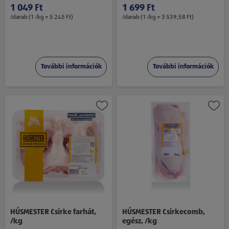
g
1 049 Ft
1 699 Ft
/darab (1 /kg = 5 245 Ft)
/darab (1 /kg = 3 539,58 Ft)
További információk
További információk
HÚSMESTER Csirke farhát,
HÚSMESTER Csirkecomb,
/kg
egész, /kg