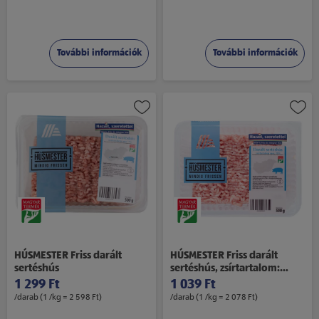
További információk
További információk
HÚSMESTER Friss darált
HÚSMESTER Friss darált
sertéshús
sertéshús, zsírtartalom:
max. 20 %, 500 g
1 299 Ft
1 039 Ft
/darab (1 /kg = 2 598 Ft)
/darab (1 /kg = 2 078 Ft)