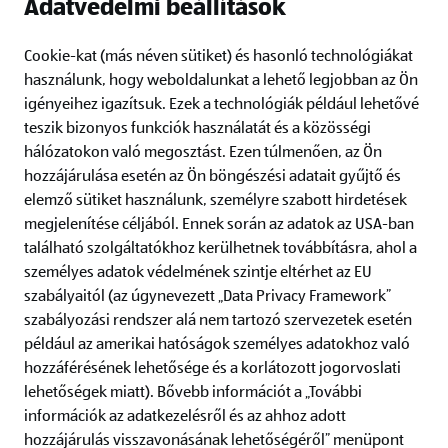
Adatvédelmi beállítások
Cookie-kat (más néven sütiket) és hasonló technológiákat
2026.06.11., CSÜTÖRTÖKTŐL
használunk, hogy weboldalunkat a lehető legjobban az Ön
igényeihez igazítsuk.
Ezek a technológiák például lehetővé
Szabadidő, 🌞 kerti kényelem, 🌱 növények és még több
teszik bizonyos funkciók használatát és a közösségi
termék.
hálózatokon való megosztást. Ezen túlmenően, az Ön
hozzájárulása esetén az Ön böngészési adatait gyűjtő és
Tovább az ajánlathoz
elemző sütiket használunk, személyre szabott hirdetések
megjelenítése céljából. Ennek során az adatok az USA-ban
található szolgáltatókhoz kerülhetnek továbbításra, ahol a
személyes adatok védelmének szintje eltérhet az EU
ALDI-ról
szabályaitól (az úgynevezett „Data Privacy Framework”
szabályozási rendszer alá nem tartozó szervezetek esetén
Információk
például az amerikai hatóságok személyes adatokhoz való
hozzáférésének lehetősége és a korlátozott jogorvoslati
lehetőségek miatt). Bővebb információt a „További
ALDI hírlevél
információk az adatkezelésről és az ahhoz adott
Iratkozz fel az ALDI hírlevél-szolgáltatására, hogy többé ne
maradj le ajánlatainkról!
hozzájárulás visszavonásának lehetőségéről” menüpont