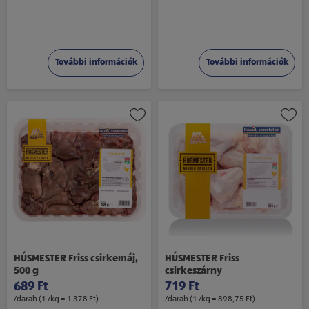
További információk
További információk
HÚSMESTER Friss csirkemáj,
HÚSMESTER Friss
500 g
csirkeszárny
689 Ft
719 Ft
/darab (1 /kg = 1 378 Ft)
/darab (1 /kg = 898,75 Ft)