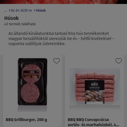
...
Az én ALDI-m
Húsok
Húsok
43 termék található
Az állandó kínálatunkba tartozó friss hús termékeinket
magyar beszállítóktól szerezzük be és – hétfő kivételével –
naponta szállítjuk üzleteinkbe.
BBQ Grillburger, 200 g
BBQ BBQ Csevapcsicsa
sertés- és marhahúsból, 480