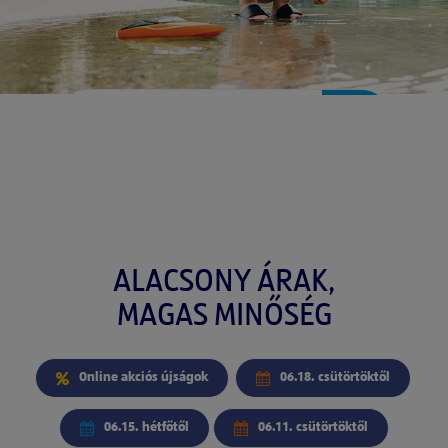
AJÁNLATOK 06.11.
>
CSÜTÖRTÖKTŐL
Szabadidő, 🌞 kerti kényelem, 🌱
növények és még több termék.
ALACSONY ÁRAK,
MAGAS MINŐSÉG
Online akciós újságok
06.18. csütörtöktől
06.15. hétfőtől
06.11. csütörtöktől