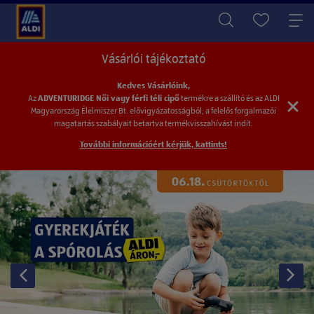
Vásárlói tájékoztató
Kedves Vásárlóink,
Az
ADVENTURIDGE Női vagy férfi téli cipő
termékre a szállító és az ALDI
Magyarország
Élelmiszer Bt. elővigyázatosságból, a felelős forgalmazói
magatartás szabályait betartva
termékvisszahívást indít.
További információért kérjük, kattints!