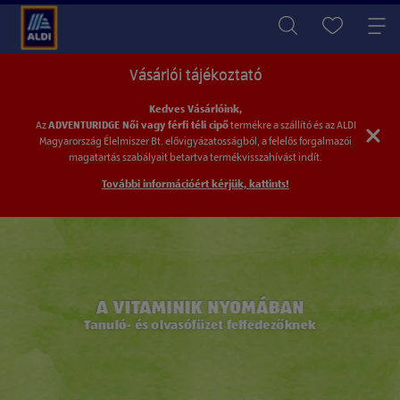
Vásárlói tájékoztató
Kedves Vásárlóink,
Az
ADVENTURIDGE Női vagy férfi téli cipő
termékre a szállító és az ALDI
Magyarország
Élelmiszer Bt. elővigyázatosságból, a felelős forgalmazói
magatartás szabályait betartva
termékvisszahívást indít.
További információért kérjük, kattints!