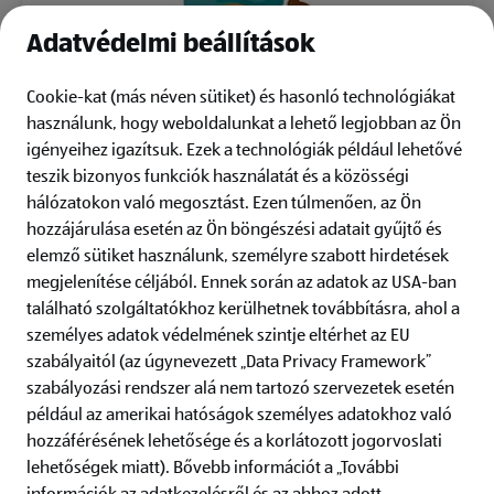
Adatvédelmi beállítások
Cookie-kat (más néven sütiket) és hasonló technológiákat
használunk, hogy weboldalunkat a lehető legjobban az Ön
igényeihez igazítsuk.
Ezek a technológiák például lehetővé
teszik bizonyos funkciók használatát és a közösségi
hálózatokon való megosztást. Ezen túlmenően, az Ön
hozzájárulása esetén az Ön böngészési adatait gyűjtő és
elemző sütiket használunk, személyre szabott hirdetések
megjelenítése céljából. Ennek során az adatok az USA-ban
található szolgáltatókhoz kerülhetnek továbbításra, ahol a
személyes adatok védelmének szintje eltérhet az EU
ALDI-ról
szabályaitól (az úgynevezett „Data Privacy Framework”
szabályozási rendszer alá nem tartozó szervezetek esetén
Információk
például az amerikai hatóságok személyes adatokhoz való
hozzáférésének lehetősége és a korlátozott jogorvoslati
lehetőségek miatt). Bővebb információt a „További
ALDI hírlevél