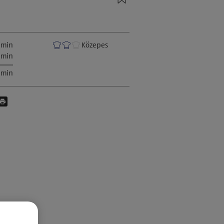
 min
Közepes
 min
 min
on messenger
formon pinterest
platformon viber
en a platformon facebook
ás ezen a platformon whatsapp
osztás ezen keresztül E-Mail
Oldal nyomtatása