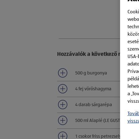
Cooki
webol
techn
közös
eseté
szemé
Hozzávalók a következő recepthe
USA-b
adato
Priva
500 g burgonya
példá
lehet
4 fej vöröshagyma
a „To
vissz
4 darab sárgarépa
Továb
500 ml Alaplé (LE GUSTO zöldsé
vissz
1 csokor friss petrezselyem