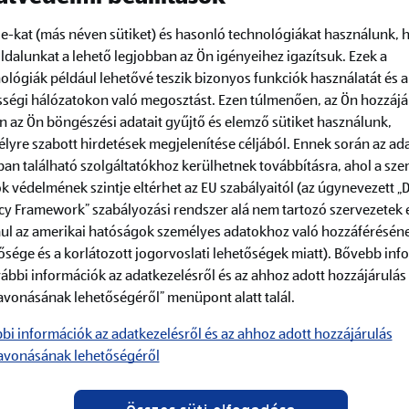
e-kat (más néven sütiket) és hasonló technológiákat használunk, 
dalunkat a lehető legjobban az Ön igényeihez igazítsuk.
Ezek a
ológiák például lehetővé teszik bizonyos funkciók használatát és a
ségi hálózatokon való megosztást. Ezen túlmenően, az Ön hozzájá
n az Ön böngészési adatait gyűjtő és elemző sütiket használunk,
lyre szabott hirdetések megjelenítése céljából. Ennek során az ad
z 4 főre
Elkészítés módja
an található szolgáltatókhoz kerülhetnek továbbításra, ahol a sz
k védelmének szintje eltérhet az EU szabályaitól (az úgynevezett „
A csirkecombot megtisztít
cy Framework” szabályozási rendszer alá nem tartozó szervezetek 
ul az amerikai hatóságok személyes adatokhoz való hozzáférésén
ősége és a korlátozott jogorvoslati lehetőségek miatt). Bővebb inf
A csirkecombhoz való fűsz
az étolajat összekeverjük
vábbi információk az adatkezelésről és az ahhoz adott hozzájárulás
majd pár evőkanál olajon
avonásának lehetőségéről” menüpont alatt talál.
perc alatt hirtelen megsü
bi információk az adatkezelésről és az ahhoz adott hozzájárulás
A zöldségeket megtisztít
gleveskocka)
avonásának lehetőségéről
Egy nagy tepsire pakolju