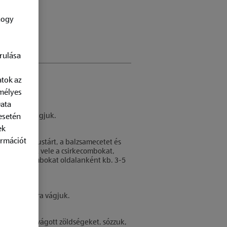
hogy
rulása
atok az
emélyes
Data
juk, kettévágjuk.
esetén
ek
ormációt
ereket, a mustárt, a balzsamecetet és
, bepácoljuk vele a csirkecombokat,
 a csirkecombokat oldalanként kb. 3-5
tjük.
juk és kockára vágjuk.
k a kockára vágott zöldségeket, sózzuk,