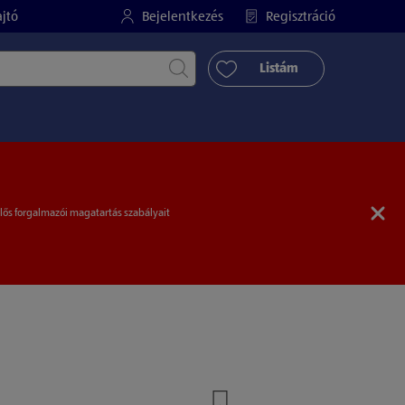
jtó
Bejelentkezés
Regisztráció
Keresés indítása
Listám
elős forgalmazói magatartás szabályait