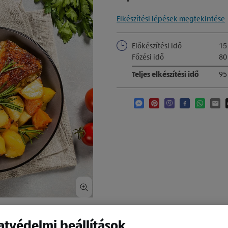
Elkészítési lépések megtekintése
Előkészítési idő
15
Főzési idő
80
Teljes elkészítési idő
95
Megosztás ezen a platform
Megosztás ezen a plat
Megosztás ezen a 
Megosztás ez
Megoszt
Meg
tvédelmi beállítások