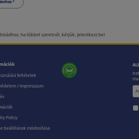
támhoz *
istádhoz, ha többet szeretnél, kérjük, jelentkezz be!
rmációk
ALD
Ira
sználási feltételek
mar
védelem / Impresszum
ív
mációk
ity Policy
e beállítások módosítása