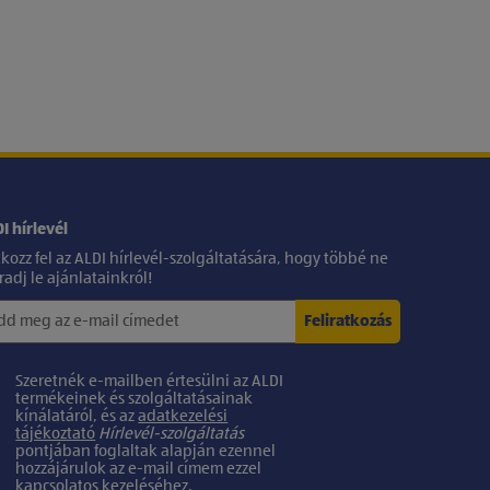
I hírlevél
tkozz fel az ALDI hírlevél-szolgáltatására, hogy többé ne
adj le ajánlatainkról!
Feliratkozás
Szeretnék e-mailben értesülni az ALDI
termékeinek és szolgáltatásainak
kínálatáról, és az
adatkezelési
tájékoztató
Hírlevél-szolgáltatás
pontjában foglaltak alapján ezennel
hozzájárulok az e-mail címem ezzel
kapcsolatos kezeléséhez.