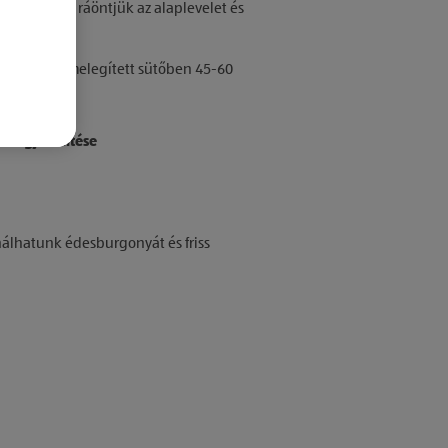
űszerekkel, ráöntjük az alaplevelet és
t.
00 fokra előmelegített sütőben 45-60
és megjelenítése
álhatunk édesburgonyát és friss