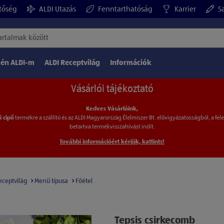
tőség
ALDI Utazás
Fenntarthatóság
Karrier
Sa
 én ALDI-m
ALDI Receptvilág
Információk
Vásárlói tájékoztató
Kedves Vásárlóink,
i cipő
termékre a szállító és az ALDI Magyarország
Élelmiszer Bt. elővigyázatosságból, a fel
betartva
termékvisszahívást indít.
További információért kérjük, kattints!
eceptvilág
Menü típusa
Főétel
Tepsis csirkecomb