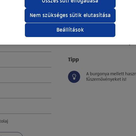
Összes süti elfogadása
borsozzuk, megszórjuk a f
rárakjuk a csirkecomboka
Nem szükséges sütik elutasítása
Lefedjük alufóliával és 2
percig sütjük.
Beállítások
Az összes elkészítési lép
Tipp
A burgonya mellett haszn
fűszernövényeket is!
olaj