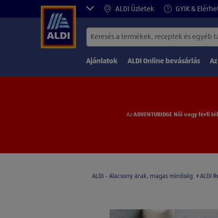
ALDI Üzletek
GYIK & Elérhe
Ajánlatok
ALDI Online bevásárlás
Az
Az
ADVENTURIDGE Női vagy férfi tél
ALDI - Alacsony árak, magas minőség
ALDI R