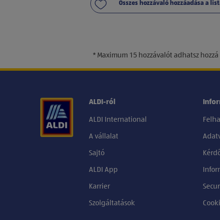
Összes hozzávaló hozzáadása a lis
* Maximum 15 hozzávalót adhatsz hozzá l
ALDI-ról
Info
ALDI International
Felha
A vállalat
Adat
Sajtó
Kérdő
ALDI App
Infor
Karrier
Secur
Szolgáltatások
Cooki