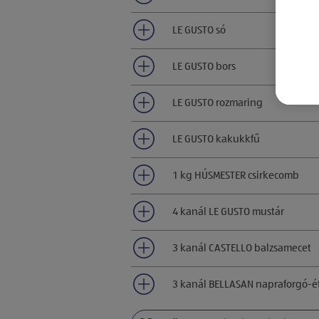
LE GUSTO só
LE GUSTO bors
LE GUSTO rozmaring
LE GUSTO kakukkfű
1 kg HÚSMESTER csirkecomb
4 kanál LE GUSTO mustár
3 kanál CASTELLO balzsamecet
3 kanál BELLASAN napraforgó-ét